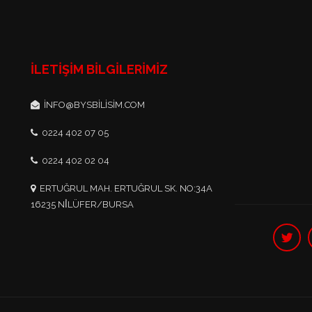
İLETIŞIM BILGILERIMIZ
INFO@BYSBILISIM.COM
0224 402 07 05
0224 402 02 04
ERTUĞRUL MAH. ERTUĞRUL SK. NO:34A
16235 NİLÜFER/BURSA