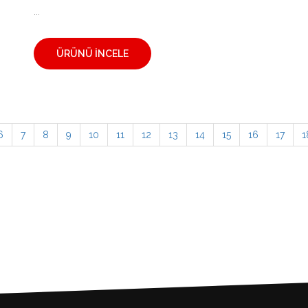
...
ÜRÜNÜ İNCELE
6
7
8
9
10
11
12
13
14
15
16
17
1