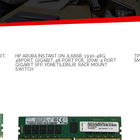
RT,
HP ARUBA INSTANT ON JL686B, 1930-48G,
TP
48PORT, GIGABIT, 48 PORT POE, 370W, 4 PORT
SM
GIGABIT SFP, YÖNETILEBILIR, RACK MOUNT
SWITCH