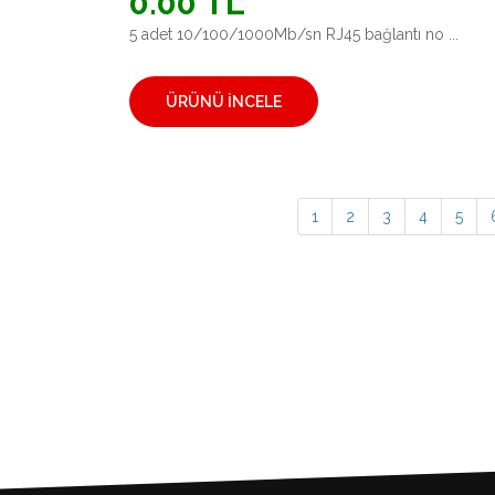
0.00 TL
5 adet 10/100/1000Mb/sn RJ45 bağlantı no ...
ÜRÜNÜ İNCELE
1
2
3
4
5