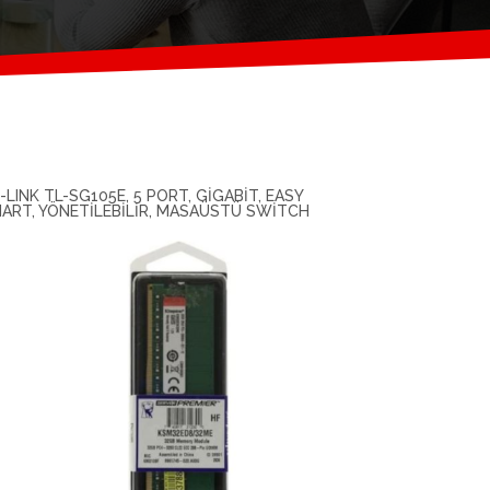
-LINK TL-SG105E, 5 PORT, GIGABIT, EASY
ART, YÖNETILEBILIR, MASAÜSTÜ SWITCH