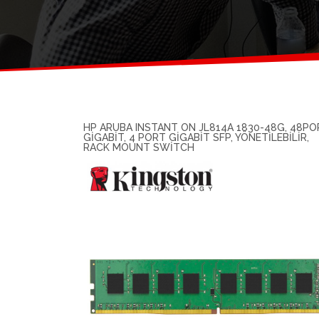
HP ARUBA INSTANT ON JL814A 1830-48G, 48PO
GIGABIT, 4 PORT GIGABIT SFP, YÖNETILEBILIR,
RACK MOUNT SWITCH