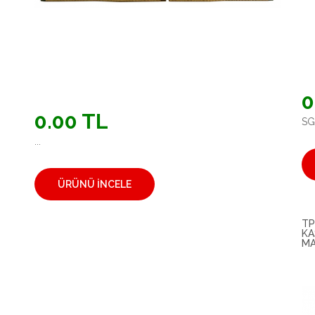
0
0.00 TL
SG1
...
ÜRÜNÜ İNCELE
TP
KA
MA