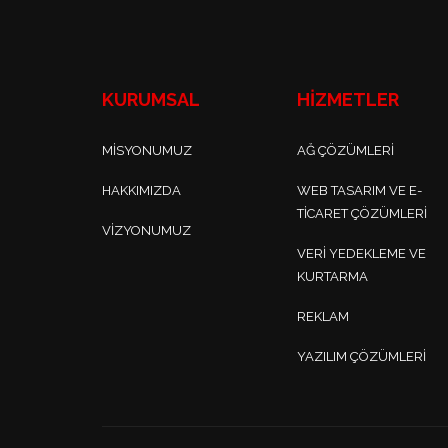
KURUMSAL
HİZMETLER
MISYONUMUZ
AĞ ÇÖZÜMLERI
HAKKIMIZDA
WEB TASARIM VE E-
TICARET ÇÖZÜMLERI
VIZYONUMUZ
VERI YEDEKLEME VE
KURTARMA
REKLAM
YAZILIM ÇÖZÜMLERI