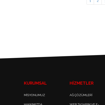
1
2
KURUMSAL
HİZMETLER
MISYONUMUZ
AĞ ÇÖZÜMLERI
HAKKIMIZDA
WEB TASARIM VE E-