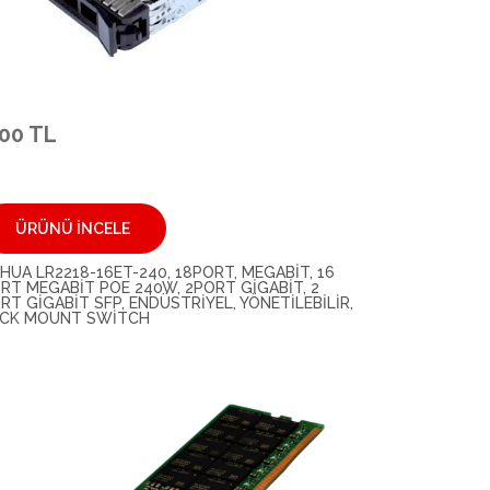
.00 TL
ÜRÜNÜ İNCELE
HUA LR2218-16ET-240, 18PORT, MEGABIT, 16
RT MEGABIT POE 240W, 2PORT GIGABIT, 2
RT GIGABIT SFP, ENDÜSTRIYEL, YÖNETILEBILIR,
CK MOUNT SWITCH