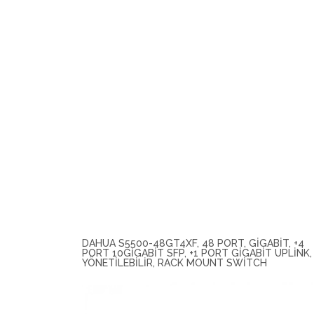
DAHUA S5500-48GT4XF, 48 PORT, GIGABIT, +4
PORT 10GIGABIT SFP, +1 PORT GIGABIT UPLINK,
YÖNETILEBILIR, RACK MOUNT SWITCH