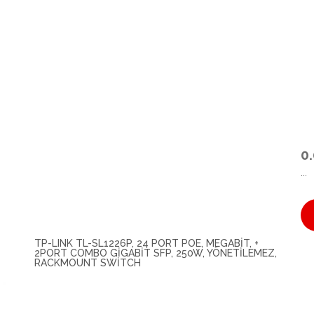
0
...
TP-LINK TL-SL1226P, 24 PORT POE, MEGABIT, +
2PORT COMBO GIGABIT SFP, 250W, YÖNETILEMEZ,
RACKMOUNT SWITCH