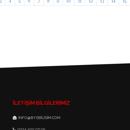
3
4
5
6
7
8
9
10
11
12
13
14
15
İLETIŞIM BILGILERIMIZ
INFO@BYSBILISIM.COM
0224 402 07 05