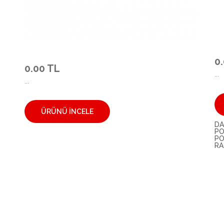
0
0.00 TL
...
...
ÜRÜNÜ İNCELE
DA
PO
PO
RA