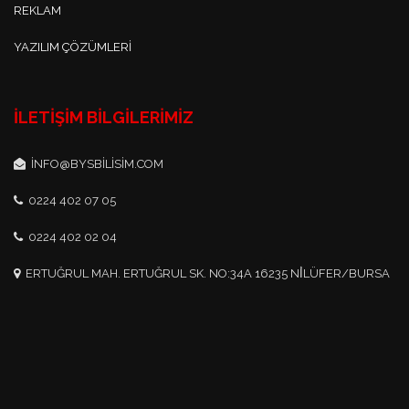
REKLAM
YAZILIM ÇÖZÜMLERI
İLETIŞIM BILGILERIMIZ
INFO@BYSBILISIM.COM
0224 402 07 05
0224 402 02 04
ERTUĞRUL MAH. ERTUĞRUL SK. NO:34A 16235 NİLÜFER/BURSA