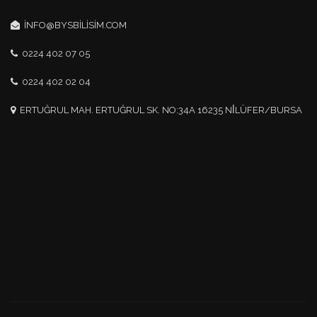
INFO@BYSBILISIM.COM
0224 402 07 05
0224 402 02 04
ERTUĞRUL MAH. ERTUĞRUL SK. NO:34A 16235 NİLÜFER/BURSA